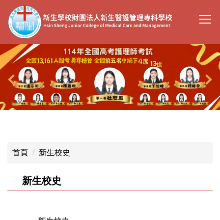
跳
到
主
要
內
容
區
首頁
新生校史
新生校史