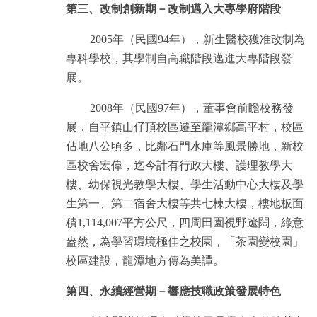
第三、改制創新期－改制邁入大專學府階段
2005年（民國94年），新生醫校獲准改制為
專科學校，其學制自高職階段邁進大專階段發
展。
2008年（民國97年），董事會前瞻校務發
展，自平鎮山仔頂校區遷至龍潭鄉高平村，校區
佔地八公頃多，比鄰石門水庫等風景勝地，新校
區校舍宏偉，迄今計有行政大樓、護理教學大
樓、幼保視光教學大樓、學生活動中心大樓及學
生第一、第二宿舍大樓等共七棟大樓，樓地板面
積1,114,007平方公尺，四周田園視野遼闊，綠意
盎然，為學習環境極佳之校園，「茶園變校園」
校區建設，龍潭地方傳為美譚。
第四、永續經營期－響應技職政策發展特色