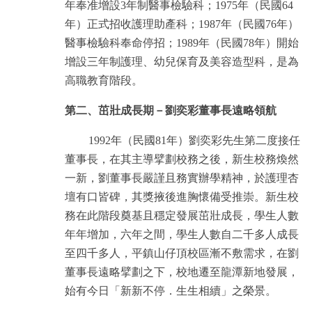
年奉准增設3年制醫事檢驗科；1975年（民國64
年）正式招收護理助產科；1987年（民國76年）
醫事檢驗科奉命停招；1989年（民國78年）開始
增設三年制護理、幼兒保育及美容造型科，是為
高職教育階段。
第二、茁壯成長期－劉奕彩董事長遠略領航
1992年（民國81年）劉奕彩先生第二度接任
董事長，在其主導擘劃校務之後，新生校務煥然
一新，劉董事長嚴謹且務實辦學精神，於護理杏
壇有口皆碑，其獎掖後進胸懷備受推崇。新生校
務在此階段奠基且穩定發展茁壯成長，學生人數
年年增加，六年之間，學生人數自二千多人成長
至四千多人，平鎮山仔頂校區漸不敷需求，在劉
董事長遠略擘劃之下，校地遷至龍潭新地發展，
始有今日「新新不停．生生相續」之榮景。