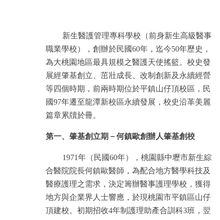
新生醫護管理專科學校（前身新生高級醫事
職業學校），創辦於民國60年，迄今50年歷史，
為大桃園地區最具規模之醫護天使搖籃。校史發
展經肇基創立、茁壯成長、改制創新及永續經營
等四個時期，前兩時期位於平鎮山仔頂校區，民
國97年遷至龍潭新校區永續發展，校史沿革美麗
篇章累牘於冊。
第一、肇基創立期－何鎮歐創辦人肇基創校
1971年（民國60年），桃園縣中壢市新生綜
合醫院院長何鎮歐醫師，為配合地方醫學科技及
醫療護理之需求，決定籌辦醫事護理學校，獲得
地方與企業界人士響應，於現桃園市平鎮區山仔
頂建校。初期招收4年制護理助產合訓科3班，翌