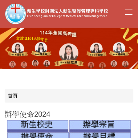
跳
到
主
要
內
容
區
首頁
辦學使命2024