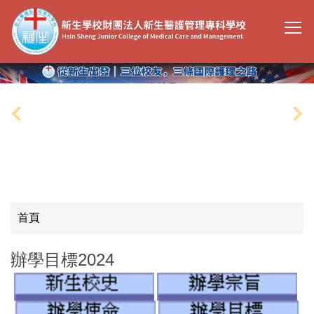
跳
到
主
要
內
容
區
首頁
辦學目標2024