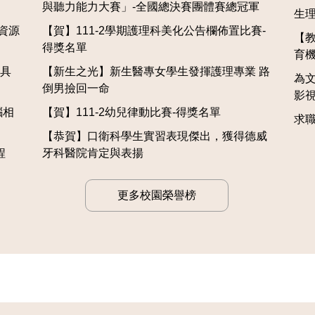
與聽力能力大賽」-全國總決賽團體賽總冠軍
生
子資源
【賀】111-2學期護理科美化公告欄佈置比賽-
【
得獎名單
育
家具
【新生之光】新生醫專女學生發揮護理專業 路
為
倒男撿回一命
影
腦相
【賀】111-2幼兒律動比賽-得獎名單
求
【恭賀】口衛科學生實習表現傑出，獲得德威
程
牙科醫院肯定與表揚
更多校園榮譽榜