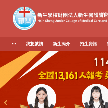
跳
到
捐
主
要
內
容
區
:::
我想就讀
新生簡介
招生資訊