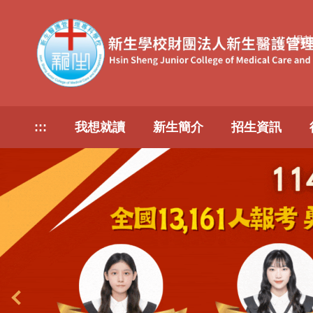
跳
到
捐
主
要
內
容
區
:::
我想就讀
新生簡介
招生資訊