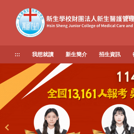
跳
到
捐
主
要
內
容
區
:::
我想就讀
新生簡介
招生資訊