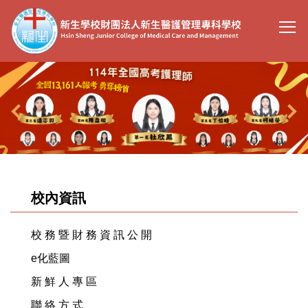
跳
到
主
要
內
容
區
校內資訊
校 務 暨 財 務 資 訊 公 開
e化藍圖
新 鮮 人 專 區
聯 絡 方 式