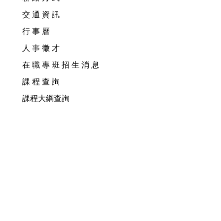
交 通 資 訊
行 事 曆
人 事 徵 才
在 職 專 班 招 生 消 息
課 程 查 詢
課程大綱查詢