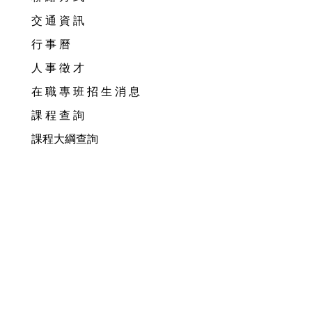
交 通 資 訊
行 事 曆
人 事 徵 才
在 職 專 班 招 生 消 息
課 程 查 詢
課程大綱查詢