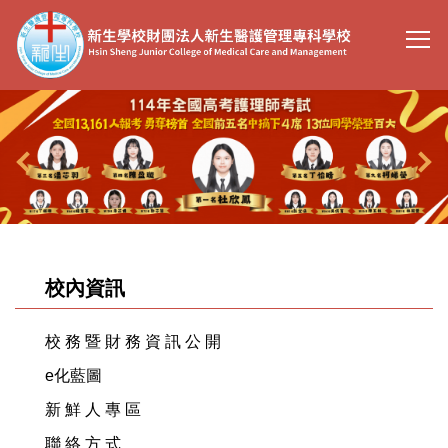
跳
到
主
要
內
容
區
校內資訊
校 務 暨 財 務 資 訊 公 開
e化藍圖
新 鮮 人 專 區
聯 絡 方 式