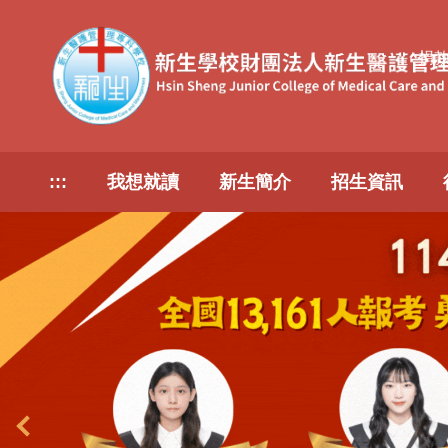
跳
到
捐
主
要
內
容
區
:::
我想就讀
新生簡介
招生資訊