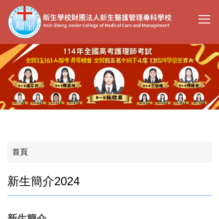
跳
到
主
要
內
容
區
首頁
新生簡介2024
新生簡介