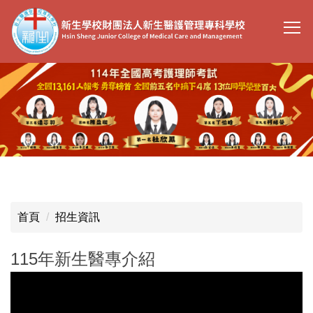
跳
到
主
要
內
容
區
首頁
招生資訊
115年新生醫專介紹