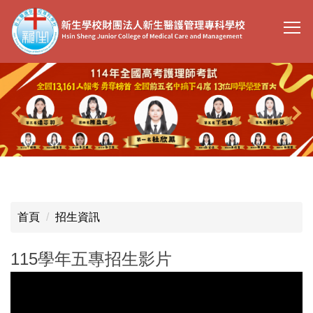
跳
到
主
要
內
容
區
首頁
招生資訊
115學年五專招生影片