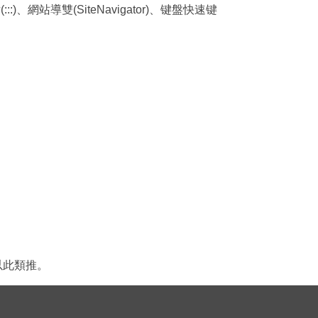
站導雙(SiteNavigator)、键盤快速键
，以此類推。