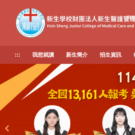
跳
到
捐
主
要
內
容
區
:::
我想就讀
新生簡介
招生資訊