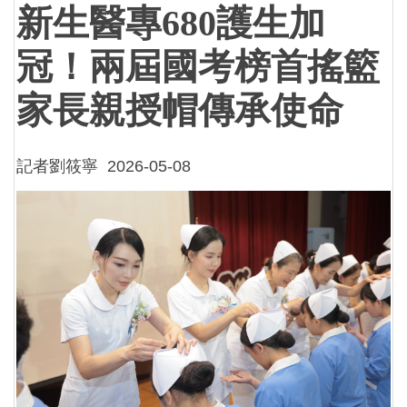
新生醫專
680
護生加
冠！兩屆國考榜首搖籃
家長親授帽傳承使命
記者劉筱寧
2026-05-08