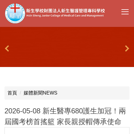
跳
到
主
要
內
容
區
首頁
媒體新聞NEWS
2026-05-08 新生醫專680護生加冠！兩
屆國考榜首搖籃 家長親授帽傳承使命