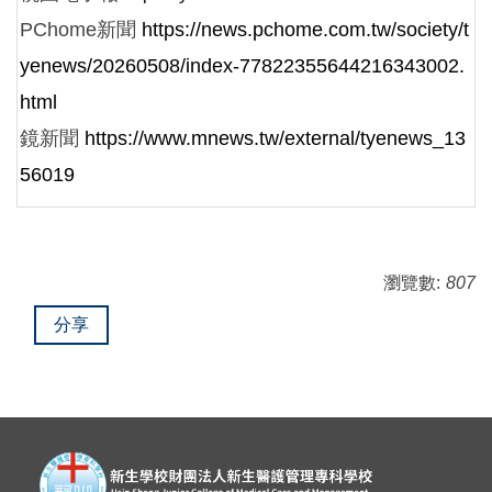
PChome新聞
https://news.pchome.com.tw/society/t
yenews/20260508/index-77822355644216343002.
html
鏡新聞
https://www.mnews.tw/external/tyenews_13
56019
瀏覽數:
807
分享