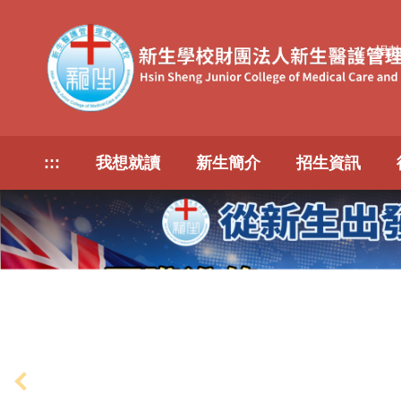
跳
到
捐
主
要
內
容
區
:::
我想就讀
新生簡介
招生資訊