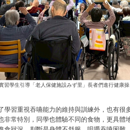
實習學生引導「老人保健施設みず里」長者們進行健康操
了學習重視吞嚥能力的維持與訓練外，也有很
也非常特別，同學也體驗不同的食物，更具體
進食狀況，判斷是身體不舒服、咀嚼吞嚥困難