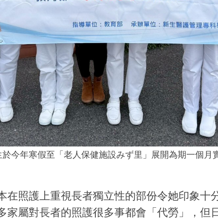
生於今年寒假至「老人保健施設みず里」展開為期一個月
本在照護上重視長者獨立性的部份令她印象十
多家屬對長者的照護很多事都會「代勞」，但