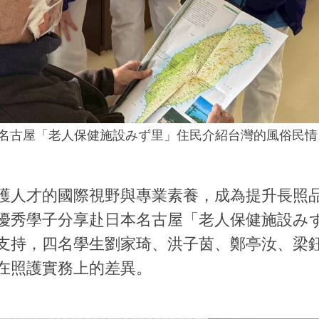
名古屋「老人保健施設みず里」住民介紹台灣的風俗民情
護人才的國際視野與專業素養，成為提升長照
優秀學子分享赴日本名古屋「老人保健施設み
支持，四名學生劉家琦、洪子茵、鄭亭汝、梁
在照護實務上的差異。