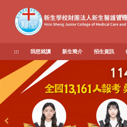
跳
到
捐
主
要
內
容
區
:::
我想就讀
新生簡介
招生資訊