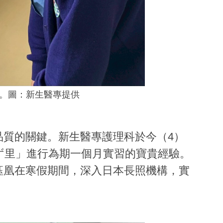
。圖：新生醫專提供
品質的關鍵。新生醫專護理科於今（4）
ず里」進行為期一個月實習的寶貴經驗。
鈺凰在寒假期間，深入日本長照機構，實