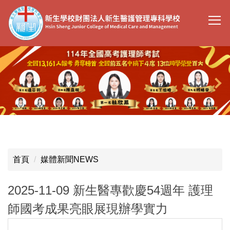
跳
到
主
要
內
容
區
首頁
媒體新聞NEWS
2025-11-09 新生醫專歡慶54週年 護理
師國考成果亮眼展現辦學實力