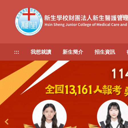
跳
到
捐
主
要
內
容
區
:::
我想就讀
新生簡介
招生資訊