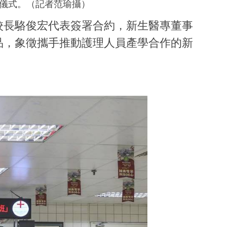
儀式。（記者范瑜攝）
校長駱俊宏代表簽署合約，新生醫專董事
品，象徵攜手推動護理人員產學合作的新