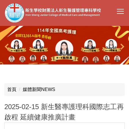
跳
到
主
要
內
容
區
首頁
媒體新聞NEWS
2025-02-15 新生醫專護理科國際志工再
啟程 延續健康推廣計畫