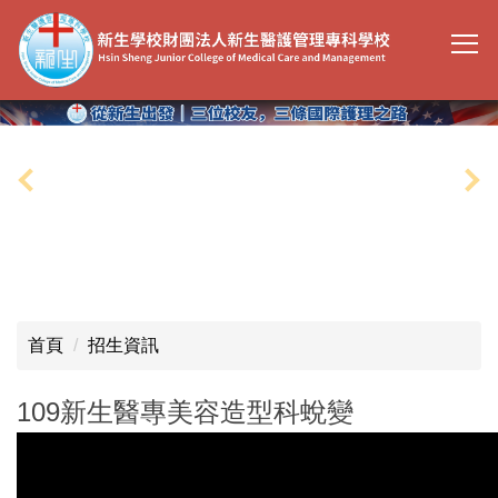
跳
到
主
要
內
容
區
首頁
招生資訊
109新生醫專美容造型科蛻變