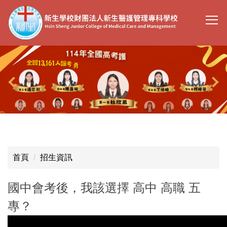
跳
到
主
要
內
容
區
首頁
招生資訊
國中會考後，我該選擇 高中 高職 五
專？