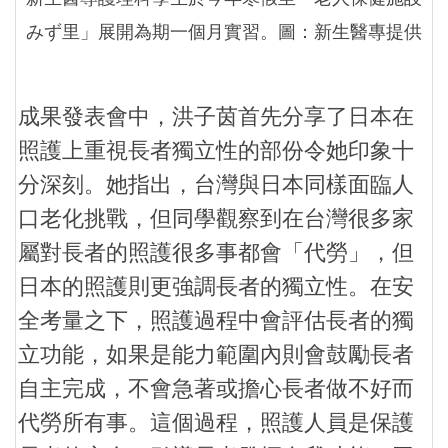
みず里」展開為期一個月實習。圖：新生醫專提供
成果發表會中，洪子茵首先分享了日本在
照護上重視長者獨立性的部份令她印象十
分深刻。她指出，台灣與日本同樣面臨人
口老化挑戰，但同學觀察到在台灣很多家
屬對長者的照護很多事都會「代勞」，但
日本的照護則更強調長者的獨立性。在安
全考量之下，照護過程中會評估長者的獨
立功能，如果是能力範圍內則會鼓勵長者
自主完成，不會急著或擔心長者做不好而
代勞所有事。這個過程，照護人員是保護