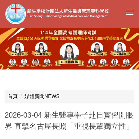
跳
到
主
要
內
容
區
首頁
媒體新聞NEWS
2026-03-04 新生醫專學子赴日實習開眼
界 直擊名古屋長照「重視長輩獨立性」