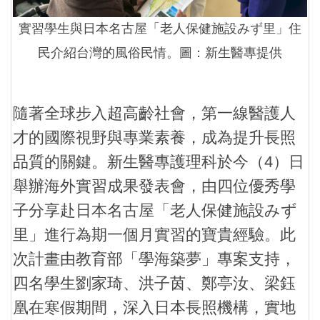
實習學生與日本名古屋「老人保健施設みず里」住
民介紹台灣的風俗民情。圖：新生醫專提供
隨著全球步入超高齡社會，第一線醫護人
才的國際視野與專業素養，成為提升長照
品質的關鍵。新生醫專護理科於今（4）日
舉辦海外實習成果發表會，由四位優秀學
子分享赴日本名古屋「老人保健施設みず
里」進行為期一個月實習的寶貴經驗。此
次計畫由教育部「學海築夢」專案支持，
四名學生劉家琦、洪子茵、鄭亭汝、梁鈺
凰在寒假期間，深入日本長照機構，實地