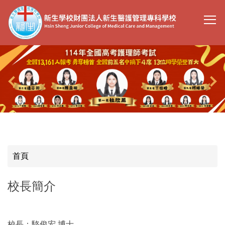
跳
到
主
要
內
容
區
首頁
校長簡介
校長：駱俊宏 博士